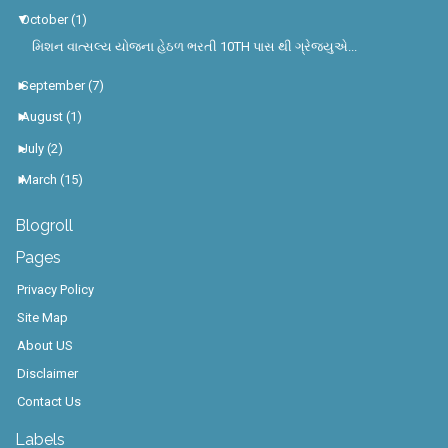
▼
October
(1)
મિશન વાત્સલ્ય યોજના હેઠળ ભરતી 10TH પાસ થી ગ્રેજયુએ...
►
September
(7)
►
August
(1)
►
July
(2)
►
March
(15)
Blogroll
Pages
Privacy Policy
Site Map
About US
Disclaimer
Contact Us
Labels