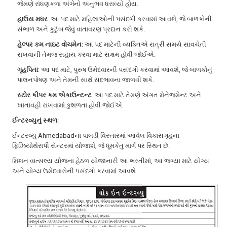
જેમણે રાંધણકળા અંગેનો અનુભવ ધરાવ્યો હોય.
હાઉસ મધર
: આ પદ માટે મહિલાઓની પસંદગી કરવામાં આવશે, જે બાળકોની
સંભાળ અને કુટુંબ જેવું વાતાવરણ પ્રદાન કરી શકે.
હેલ્પર કમ નાઇટ વોચમેન
: આ પદ માટેની વ્યક્તિએ રાત્રી સમયે સાવચેતી
રાખવાની તેમજ સહાય કરવા માટે સક્ષમ હોવી જોઈએ.
ગૃહપિતા
: આ પદ માટે, પુરુષ ઉમેદવારની પસંદગી કરવામાં આવશે, જે બાળકોનું
પાલનપોષણ અને તેમની સાથે સદભાવના જાળવી શકે.
સ્ટોર કીપર કમ એકાઉન્ટન્ટ
: આ પદ માટે તેમણે અંગત મેનેજમેન્ટ અને
ખાતાવહી રાખવામાં કુશળતા હોવી જોઈએ.
ઈન્ટરવ્યુનું સ્થળ
:
ઈન્ટરવ્યુ Ahmedabadના પાલડી વિસ્તારમાં આવેલ વિકાસગૃહના
ફિઝિયોથેરાપી સેન્ટરમાં યોજાશે, જે ધૂમકેતુ માર્ગ પર સ્થિત છે.
મિશન વાત્સલ્ય યોજના હેઠળ યોજાનારી આ ભરતીમાં, આ જગ્યા માટે યોગ્ય
અને યોગ્ય ઉમેદવારોની પસંદગી કરવામાં આવશે.