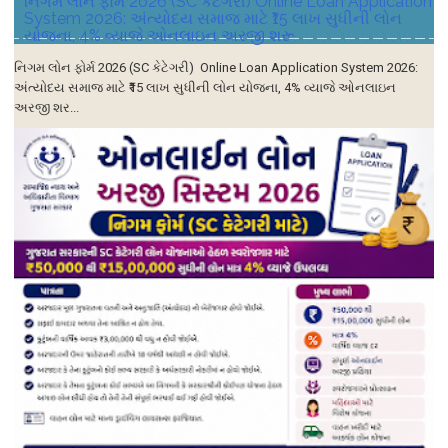
નિગમ લોન ફોર્મ 2026 (SC કેટેગરી) Online Loan Application
System 2026: અંત્યોદય સમાજ માટે ₹15 લાખ સુધીની લોન
યોજના, 4% વ્યાજે ઓનલાઇન અરજી શરૂ
નિગમ લોન ફોર્મ 2026 (SC કેટેગરી) Online Loan Application System 2026:
અંત્યોદય સમાજ માટે ₹15 લાખ સુધીની લોન યોજના, 4% વ્યાજે ઓનલાઇન
અરજી શર...