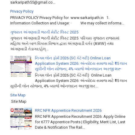
sarkaripath55@gmail.co...
Privacy Policy
PRIVACY POLICY Privacy Policy for www.sarkaripath.in 1.
Information Collection and Usage: · We may collect informa...
ગુજરાત અંગણવાડી ભરતી મેરીટ લિસ્ટ 2025
ગુજરાત અંગણવાડી ભરતી મેરીટ લિસ્ટ 2025 પરિચય ગુજરાત રાજ્યમાં
મહિલા અને બાળ વિકાસ વિભાગ દ્વારા અંગણવાડી વર્કર (AWW) તથા
અંગણવાડી તેડાગર/હેલ્...
નિગમ લોન ફોર્મ 2026 (SC કેટેગરી) Online Loan
Application System 2026: અંત્યોદય સમાજ માટે ₹15 લાખ
સુધીની લોન યોજના, 4% વ્યાજે ઓનલાઇન અરજી શરૂ
નિગમ લોન ફોર્મ 2026 (SC કેટેગરી) Online Loan
Application System 2026: અંત્યોદય સમાજ માટે ₹15 લાખ
સુધીની લોન યોજના, 4% વ્યાજે ઓનલાઇન અરજી શર...
Site Map
Site Map
RRC NFR Apprentice Recruitment 2026
RRC NFR Apprentice Recruitment 2026: Apply Online
for 6777 Apprentice Posts | Eligibility, Merit List, Last
Date & Notification The Rail...