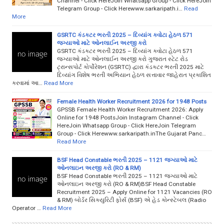
Channel - Click HereJoin Whatsapp Group - Click HereJoin
Telegram Group - Click Herewww.sarkaripath.i…
Read
More
GSRTC કંડક્ટર ભરતી 2025 – દિવ્યાંગ ક્વોટા હેઠળ 571
જગ્યાઓ માટે ઓનલાઈન અરજી કરો
GSRTC કંડક્ટર ભરતી 2025 – દિવ્યાંગ ક્વોટા હેઠળ 571
જગ્યાઓ માટે ઓનલાઈન અરજી કરો ગુજરાત સ્ટેટ રોડ
ટ્રાન્સપોર્ટ કોર્પોરેશન (GSRTC) દ્વારા કંડક્ટર ભરતી 2025 માટે
દિવ્યાંગ વિશેષ ભરતી અભિયાન હેઠળ સત્તાવાર જાહેરાત પ્રકાશિત
કરવામાં આ…
Read More
Female Health Worker Recruitment 2026 for 1948 Posts
GPSSB Female Health Worker Recruitment 2026: Apply
Online for 1948 PostsJoin Instagram Channel - Click
HereJoin Whatsapp Group - Click HereJoin Telegram
Group - Click Herewww.sarkaripath.inThe Gujarat Panc…
Read More
BSF Head Constable ભરતી 2025 – 1121 જગ્યાઓ માટે
ઓનલાઇન અરજી કરો (RO & RM)
BSF Head Constable ભરતી 2025 – 1121 જગ્યાઓ માટે
ઓનલાઇન અરજી કરો (RO & RM)BSF Head Constable
Recruitment 2025 – Apply Online for 1121 Vacancies (RO
& RM) બોર્ડર સિક્યુરિટી ફોર્સ (BSF) એ હેડ કોન્સ્ટેબલ (Radio
Operator …
Read More