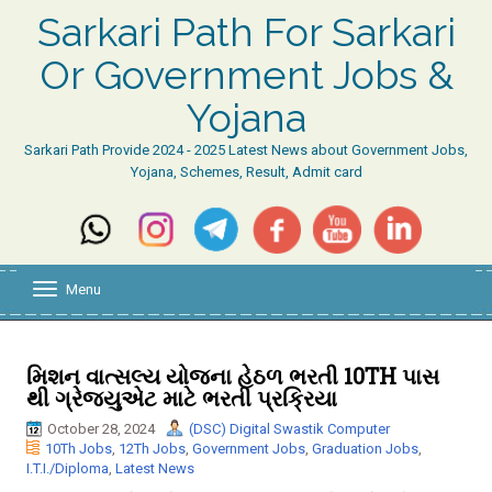
Sarkari Path For Sarkari
Or Government Jobs &
Yojana
Sarkari Path Provide 2024 - 2025 Latest News about Government Jobs,
Yojana, Schemes, Result, Admit card
Menu
T
o
g
g
l
મિશન વાત્સલ્ય યોજના હેઠળ ભરતી 10TH પાસ
e
થી ગ્રેજયુએટ માટે ભરતી પ્રક્રિયા
n
a
October 28, 2024
(DSC) Digital Swastik Computer
v
10Th Jobs
,
12Th Jobs
,
Government Jobs
,
Graduation Jobs
,
i
I.T.I./Diploma
,
Latest News
g