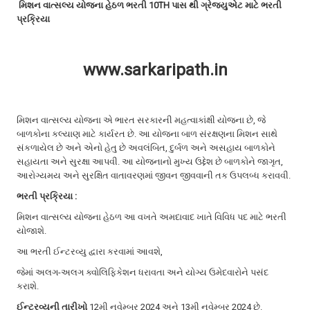
મિશન વાત્સલ્ય યોજના હેઠળ ભરતી 10TH પાસ થી ગ્રેજયુએટ માટે
ભરતી
a
પ્રક્રિયા
t
i
o
n
www.sarkaripath.in
મિશન વાત્સલ્ય યોજના એ ભારત સરકારની મહત્વાકાંક્ષી યોજના છે, જે
બાળકોના કલ્યાણ માટે કાર્યરત છે. આ યોજના બાળ સંરક્ષણના મિશન સાથે
સંકળાયેલ છે અને એનો હેતુ છે અવલંબિત, દુર્બળ અને અસહાય બાળકોને
સહાયતા અને સુરક્ષા આપવી. આ યોજનાનો મુખ્ય ઉદ્દેશ છે બાળકોને જાગૃત,
આરોગ્યમય અને સુરક્ષિત વાતાવરણમાં જીવન જીવવાની તક ઉપલબ્ધ કરાવવી.
ભરતી પ્રક્રિયા :
મિશન વાત્સલ્ય યોજના હેઠળ આ વખતે અમદાવાદ ખાતે વિવિધ પદ માટે ભરતી
યોજાશે.
આ ભરતી ઈન્ટરવ્યુ દ્વારા કરવામાં આવશે,
જેમાં અલગ-અલગ ક્વોલિફિકેશન ધરાવતા અને યોગ્ય ઉમેદવારોને પસંદ
કરાશે.
ઈન્ટરવ્યુની તારીખો
12મી નવેમ્બર 2024 અને 13મી નવેમ્બર 2024 છે.