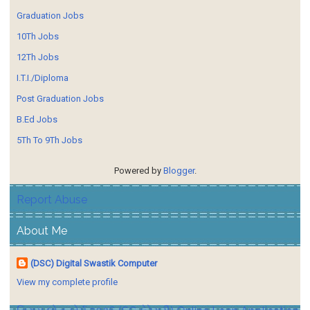
Graduation Jobs
10Th Jobs
12Th Jobs
I.T.I./Diploma
Post Graduation Jobs
B.Ed Jobs
5Th To 9Th Jobs
Powered by
Blogger
.
Report Abuse
About Me
(DSC) Digital Swastik Computer
View my complete profile