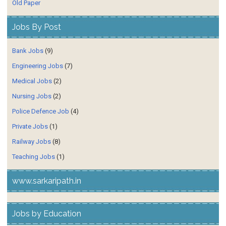
Old Paper
Jobs By Post
Bank Jobs
(9)
Engineering Jobs
(7)
Medical Jobs
(2)
Nursing Jobs
(2)
Police Defence Job
(4)
Private Jobs
(1)
Railway Jobs
(8)
Teaching Jobs
(1)
www.sarkaripath.in
Jobs by Education