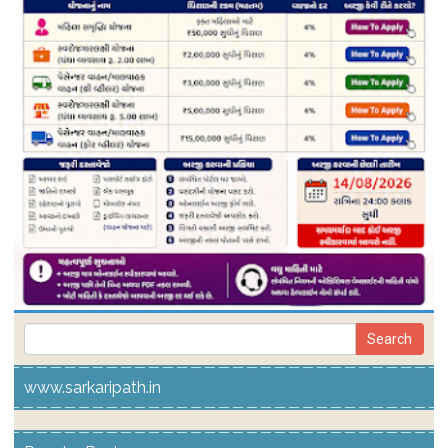
www.sarkaripath.in