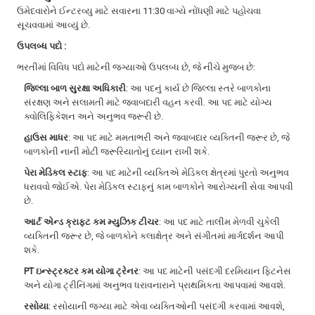
ઉમેદવારોને ઈન્ટરવ્યુ માટે સવારના 11:30 વાગ્યે નોંધણી માટે પહોચવા
સૂચવવામાં આવ્યું છે.
ઉપલબ્ધ પદો :
ભરતીમાં વિવિધ પદો માટેની જગ્યાઓ ઉપલબ્ધ છે, જે નીચે મુજબ છે:
જિલ્લા બાળ સુરક્ષા અધિકારી
: આ પદનું કાર્ય છે જિલ્લા સ્તરે બાળકોના
સંરક્ષણ અને સલામતી માટે જવાબદારી વહન કરવી. આ પદ માટે યોગ્ય
ક્વોલિફિકેશન અને અનુભવ જરૂરી છે.
હાઉસ માધર
: આ પદ માટે મમતાભરી અને જવાબદાર વ્યક્તિની જરૂર છે, જે
બાળકોની નાની મોટી જરૂરિયાતોનું ધ્યાન રાખી શકે.
પેરા મેડિકલ સ્ટાફ
: આ પદ માટેની વ્યક્તિએ મેડિકલ ક્ષેત્રમાં પુરતો અનુભવ
ધરાવવો જોઈએ. પેરા મેડિકલ સ્ટાફનું કામ બાળકોને આરોગ્યની સેવા આપવી
છે.
આર્ટ એન્ડ ક્રાફ્ટ કમ મ્યુઝિક ટીચર
: આ પદ માટે તાલીમ મેળવી ચુકેલી
વ્યક્તિની જરૂર છે, જે બાળકોને કલાક્ષેત્ર અને સંગીતમાં માર્ગદર્શન આપી
શકે.
PT ઇન્સ્ટ્રક્ટર કમ યોગા ટ્રેનર
: આ પદ માટેની પસંદગી દરમિયાન ફિટનેસ
અને યોગા ટ્રીનિંગમાં અનુભવ ધરાવનારાને પ્રાથમિકતા આપવામાં આવશે.
રસોયા
: રસોયાની જગ્યા માટે એવા વ્યક્તિઓની પસંદગી કરવામાં આવશે,