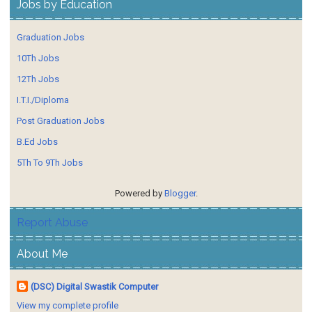
Jobs by Education
Graduation Jobs
10Th Jobs
12Th Jobs
I.T.I./Diploma
Post Graduation Jobs
B.Ed Jobs
5Th To 9Th Jobs
Powered by
Blogger
.
Report Abuse
About Me
(DSC) Digital Swastik Computer
View my complete profile