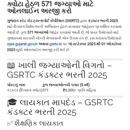
ક્વોટા હેઠળ 571 જગ્યાઓ માટે
a
ઓનલાઈન અરજી કરો
t
i
o
ગુજરાત સ્ટેટ રોડ ટ્રાન્સપોર્ટ કોર્પોરેશન (GSRTC)
દ્વારા
કંડક્ટર ભરતી 2025
n
માટે દિવ્યાંગ વિશેષ ભરતી અભિયાન હેઠળ સત્તાવાર જાહેરાત પ્રકાશિત કરવામાં
આવી છે. કુલ
571 જગ્યાઓ
જાહેર કરવામાં આવી છે, જે પાત્ર ઉમેદવારો માટે
ગુજરાતમાં સરકારી નોકરી મેળવવાની એક ઉત્તમ તક છે. રસ ધરાવતા ઉમેદવારો
ojas.gujarat.gov.in
અથવા
gsrtc.in
પર
16 સપ્ટેમ્બર 2025 થી 01 ઓક્ટોબર
2025
સુધી ઓનલાઈન અરજી કરી શકે છે.
📖 ખાલી જગ્યાઓની વિગતો –
GSRTC કંડક્ટર ભરતી 2025
પોસ્ટનું નામ
કુલ જગ્યાઓ
નક્કી પગાર (5 વર્ષ)
કંડક્ટર (દિવ્યાંગ ક્વોટા)
571
₹26,000/- પ્રતિ મહિના
🎓 લાયકાત માપદંડ – GSRTC
કંડક્ટર ભરતી 2025
✅ શૈક્ષણિક લાયકાત