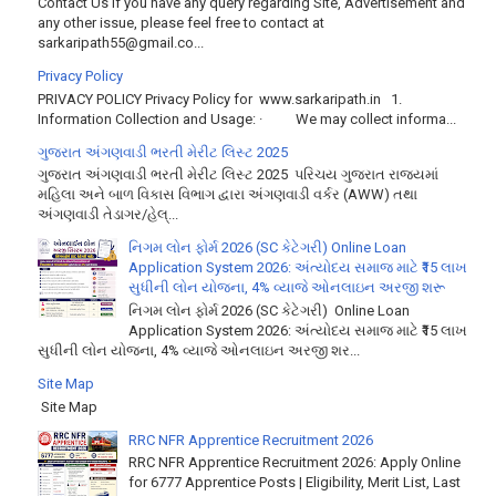
Contact Us If you have any query regarding Site, Advertisement and
any other issue, please feel free to contact at
sarkaripath55@gmail.co...
Privacy Policy
PRIVACY POLICY Privacy Policy for www.sarkaripath.in 1.
Information Collection and Usage: · We may collect informa...
ગુજરાત અંગણવાડી ભરતી મેરીટ લિસ્ટ 2025
ગુજરાત અંગણવાડી ભરતી મેરીટ લિસ્ટ 2025 પરિચય ગુજરાત રાજ્યમાં
મહિલા અને બાળ વિકાસ વિભાગ દ્વારા અંગણવાડી વર્કર (AWW) તથા
અંગણવાડી તેડાગર/હેલ્...
નિગમ લોન ફોર્મ 2026 (SC કેટેગરી) Online Loan
Application System 2026: અંત્યોદય સમાજ માટે ₹15 લાખ
સુધીની લોન યોજના, 4% વ્યાજે ઓનલાઇન અરજી શરૂ
નિગમ લોન ફોર્મ 2026 (SC કેટેગરી) Online Loan
Application System 2026: અંત્યોદય સમાજ માટે ₹15 લાખ
સુધીની લોન યોજના, 4% વ્યાજે ઓનલાઇન અરજી શર...
Site Map
Site Map
RRC NFR Apprentice Recruitment 2026
RRC NFR Apprentice Recruitment 2026: Apply Online
for 6777 Apprentice Posts | Eligibility, Merit List, Last