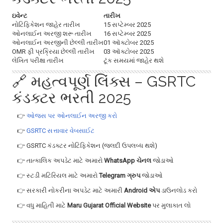
ઇવેન્ટ
તારીખ
નોટિફિકેશન જાહેર તારીખ
15 સપ્ટેમ્બર 2025
ઓનલાઈન અરજી શરૂ તારીખ
16 સપ્ટેમ્બર 2025
ઓનલાઈન અરજીની છેલ્લી તારીખ
01 ઑક્ટોબર 2025
OMR ફી પ્રક્રિયા છેલ્લી તારીખ
03 ઑક્ટોબર 2025
લેખિત પરીક્ષા તારીખ
ટૂંક સમયમાં જાહેર થશે
🔗 મહત્વપૂર્ણ લિંક્સ – GSRTC
કંડક્ટર ભરતી 2025
👉
ઓજસ પર ઓનલાઈન અરજી કરો
👉
GSRTC સત્તાવાર વેબસાઈટ
👉 GSRTC કંડક્ટર નોટિફિકેશન (જલદી ઉપલબ્ધ થશે)
👉 તાત્કાલિક અપડેટ માટે અમારો
WhatsApp ચેનલ
જોડાઓ
👉 સ્ટડી મટિરિયલ માટે અમારો
Telegram ગ્રુપ
જોડાઓ
👉 સરકારી નોકરીના અપડેટ માટે અમારી
Android એપ
ડાઉનલોડ કરો
👉 વધુ માહિતી માટે
Maru Gujarat Official Website
પર મુલાકાત લો