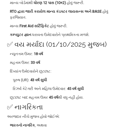
માન્ય બોર્ડમાંથી
ધોરણ 12 પાસ (10+2)
હોવું જરૂરી.
RTO દ્વારા જારી કરાયેલ માન્ય કંડક્ટર લાયસન્સ અને BASE
હોવું
ફરજિયાત.
માન્ય
First Aid સર્ટિફિકેટ
હોવું જરૂરી.
કમ્પ્યુટર જ્ઞાન
ધરાવતા ઉમેદવારોને પ્રાથમિકતા મળશે.
✅ વય મર્યાદા (01/10/2025 મુજબ)
ન્યૂનત્તમ ઉંમર:
18 વર્ષ
મહત્તમ ઉંમર:
33 વર્ષ
દિવ્યાંગ ઉમેદવારોને છૂટછાટ:
પુરુષ (UR):
43 વર્ષ સુધી
રિઝર્વ કેટેગરી અને મહિલા ઉમેદવાર:
45 વર્ષ સુધી
છૂટછાટ બાદ મહત્તમ ઉંમર
45 વર્ષ
થી વધુ નહીં હોય.
✅ નાગરિકતા
અરજદાર નીચે મુજબ હોવો જોઈએ:
ભારતનો નાગરિક
, અથવા