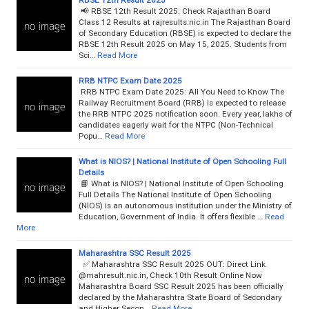
📢 RBSE 12th Result 2025: Check Rajasthan Board
Class 12 Results at rajresults.nic.in The Rajasthan Board
of Secondary Education (RBSE) is expected to declare the
RBSE 12th Result 2025 on May 15, 2025. Students from
Sci…
Read More
RRB NTPC Exam Date 2025
RRB NTPC Exam Date 2025: All You Need to Know The
Railway Recruitment Board (RRB) is expected to release
the RRB NTPC 2025 notification soon. Every year, lakhs of
candidates eagerly wait for the NTPC (Non-Technical
Popu…
Read More
What is NIOS? | National Institute of Open Schooling Full
Details
📘 What is NIOS? | National Institute of Open Schooling
Full Details The National Institute of Open Schooling
(NIOS) is an autonomous institution under the Ministry of
Education, Government of India. It offers flexible …
Read
More
Maharashtra SSC Result 2025
✅ Maharashtra SSC Result 2025 OUT: Direct Link
@mahresult.nic.in, Check 10th Result Online Now
Maharashtra Board SSC Result 2025 has been officially
declared by the Maharashtra State Board of Secondary
and Higher Secon…
Read More