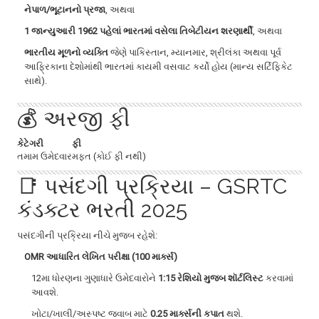
નેપાળ/ભૂટાનનો પ્રજા
, અથવા
1 જાન્યુઆરી 1962 પહેલાં ભારતમાં વસેલા તિબેટીયન શરણાર્થી
, અથવા
ભારતીય મૂળનો વ્યક્તિ
જેણે પાકિસ્તાન, મ્યાનમાર, શ્રીલંકા અથવા પૂર્વ
આફ્રિકાના દેશોમાંથી ભારતમાં કાયમી વસવાટ કર્યો હોય (માન્ય સર્ટિફિકેટ
સાથે).
💰 અરજી ફી
કેટેગરી
ફી
તમામ ઉમેદવાર
મફત (કોઈ ફી નથી)
📑 પસંદગી પ્રક્રિયા – GSRTC
કંડક્ટર ભરતી 2025
પસંદગીની પ્રક્રિયા નીચે મુજબ રહેશે:
OMR આધારિત લેખિત પરીક્ષા (100 માર્ક્સ)
12મા ધોરણના ગુણાધારે ઉમેદવારોને
1:15 રેશિયો મુજબ શૉર્ટલિસ્ટ
કરવામાં
આવશે.
ખોટા/ખાલી/અસ્પષ્ટ જવાબ માટે
0.25 માર્ક્સની કપાત
થશે.