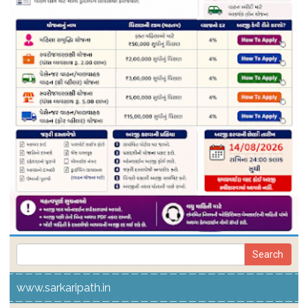
www.sarkaripath.in