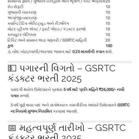
સામાન્ય જ્ઞાન / ગુજરાત ઈતિહાસ અને ભૂગોળ / કરંટ અફેયર્સ
20
રોડ સેફ્ટી
10
ગુજરાતી વ્યાકરણ
10
અંગ્રેજી વ્યાકરણ
10
ક્વાન્ટિટેટિવ એપ્ટિટ્યુડ અને રીઝનિંગ
10
મોટર વ્હીકલ ઍક્ટ / ફર્સ્ટ એઇડ / કંડક્ટર ફરજો
10
કમ્પ્યુટર બેઝિક્સ
10
ટિકિટ અને સામાન ભાડા ગણતરી / GSRTC માહિતી
20
કુલ
100
⚠️ નોંધ: ખોટા/ખાલી/અસ્પષ્ટ જવાબ માટે
0.25 માર્ક્સની કપાત
થશે.
💵 પગારની વિગતો – GSRTC
કંડક્ટર ભરતી 2025
પસંદગી થયેલ ઉમેદવારને પ્રથમ
5 વર્ષ માટે પ્રતિ મહિને ₹26,000/- નક્કી
પગાર
મળશે.
5 વર્ષ પૂર્ણ થયા બાદ અને સંતોષકારક કામગીરીના આધારે ઉમેદવારને
GSRTC
ના નિયમો મુજબ નિયમિત
કરવામાં આવશે.
📅 મહત્વપૂર્ણ તારીખો – GSRTC
કંડક્ટર ભરતી 2025