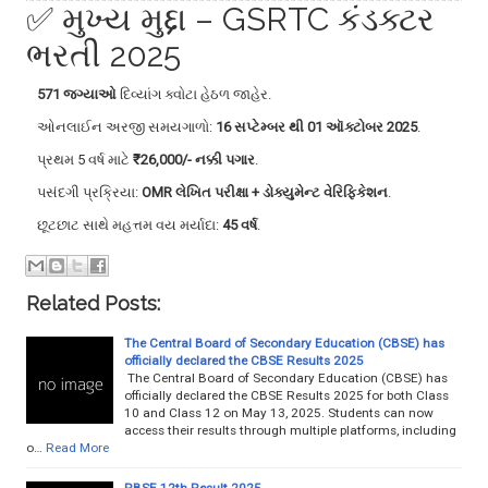
✅ મુખ્ય મુદ્દા – GSRTC કંડક્ટર
ભરતી 2025
571 જગ્યાઓ
દિવ્યાંગ ક્વોટા હેઠળ જાહેર.
ઓનલાઈન અરજી સમયગાળો:
16 સપ્ટેમ્બર થી 01 ઑક્ટોબર 2025
.
પ્રથમ 5 વર્ષ માટે
₹26,000/- નક્કી પગાર
.
પસંદગી પ્રક્રિયા:
OMR લેખિત પરીક્ષા + ડોક્યુમેન્ટ વેરિફિકેશન
.
છૂટછાટ સાથે મહત્તમ વય મર્યાદા:
45 વર્ષ
.
Related Posts:
The Central Board of Secondary Education (CBSE) has
officially declared the CBSE Results 2025
The Central Board of Secondary Education (CBSE) has
officially declared the CBSE Results 2025 for both Class
10 and Class 12 on May 13, 2025. Students can now
access their results through multiple platforms, including
o…
Read More
RBSE 12th Result 2025