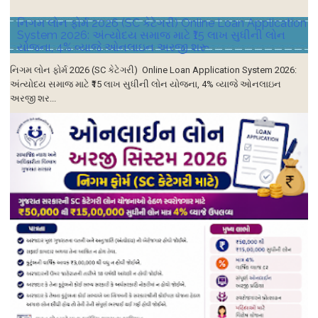
નિગમ લોન ફોર્મ 2026 (SC કેટેગરી) Online Loan Application
System 2026: અંત્યોદય સમાજ માટે ₹15 લાખ સુધીની લોન
યોજના, 4% વ્યાજે ઓનલાઇન અરજી શરૂ
નિગમ લોન ફોર્મ 2026 (SC કેટેગરી) Online Loan Application System 2026:
અંત્યોદય સમાજ માટે ₹15 લાખ સુધીની લોન યોજના, 4% વ્યાજે ઓનલાઇન
અરજી શર...