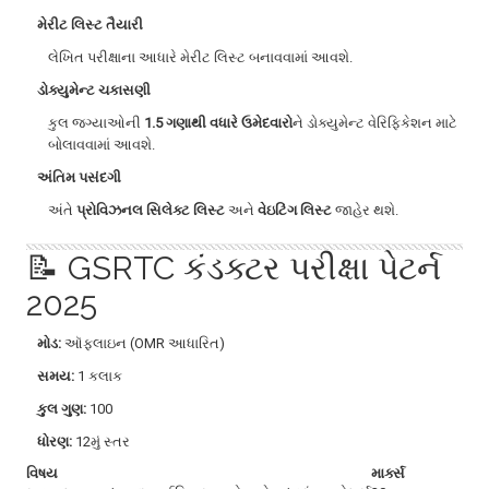
મેરીટ લિસ્ટ તૈયારી
લેખિત પરીક્ષાના આધારે મેરીટ લિસ્ટ બનાવવામાં આવશે.
ડોક્યુમેન્ટ ચકાસણી
કુલ જગ્યાઓની
1.5 ગણાથી વધારે ઉમેદવારો
ને ડોક્યુમેન્ટ વેરિફિકેશન માટે
બોલાવવામાં આવશે.
અંતિમ પસંદગી
અંતે
પ્રોવિઝનલ સિલેક્ટ લિસ્ટ
અને
વેઇટિંગ લિસ્ટ
જાહેર થશે.
📝 GSRTC કંડક્ટર પરીક્ષા પેટર્ન
2025
મોડ:
ઑફલાઇન (OMR આધારિત)
સમય:
1 કલાક
કુલ ગુણ:
100
ધોરણ:
12મું સ્તર
વિષય
માર્ક્સ